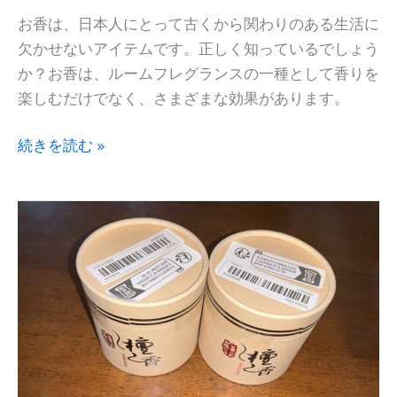
お香は、日本人にとって古くから関わりのある生活に
欠かせないアイテムです。正しく知っているでしょう
か？お香は、ルームフレグランスの一種として香りを
楽しむだけでなく、さまざまな効果があります。
TEMU
続きを読む »
で
香
炉
と
お
香
を
買
っ
て