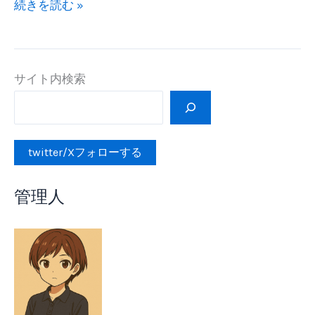
TEMU
続きを読む »
で
買
い
サイト内検索
物
を
す
る
twitter/Xフォローする
管理人