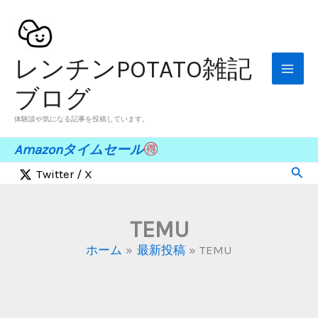
内
容
を
レンチンPOTATO雑記
ス
キ
ブログ
ッ
体験談や気になる記事を投稿しています。
プ
Amazonタイムセール
検
Twitter / X
索
TEMU
ホーム
最新投稿
TEMU