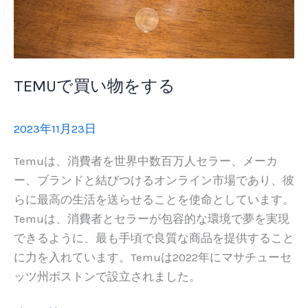
リ
フ
レ
ッ
TEMUで買い物をする
シ
ュ
2023年11月23日
Temuは、消費者を世界中数百万人セラー、メーカ
ー、ブランドと結びつけるオンライン市場であり、彼
らに最高の生活を送らせることを使命としています。
Temuは、消費者とセラーが包容的な環境で夢を実現
できるように、最も手頃で良質な商品を提供すること
に力を入れています。Temuは2022年にマサチューセ
ッツ州ボストンで設立されました。