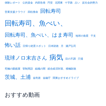
体験レポート
公的資金
内部告発
円安
北関東
十字路
占い
反社会的勢力
回転寿司
営業支援クラウド
四柱推命
回転寿司、魚べい、
回転寿司、魚べい、はま寿司
地球の衛星
干支
怖い話
日帰り絶景スポット
日本財政
月
瀬戸弘司
病気
琉球ノロ末吉さん
目の不調
穴場
究極の眼鏡屋
管制用語
組織の闇
総合経済対策、積極財政
茨城、土浦
金利差
金融庁
関東おすすめドライブ
おすすめ動画