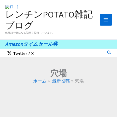
内
容
レンチンPOTATO雑記
を
ブログ
ス
キ
体験談や気になる記事を投稿しています。
ッ
Amazonタイムセール
🉐
プ
検
Twitter / X
索
穴場
ホーム
最新投稿
穴場