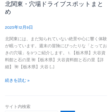
北関東・穴場ドライブスポットまと
め
2025年12月9日
北関東には、まだ知られていない絶景や心に響く体験
が眠っています。週末の冒険にぴったりな「とってお
きの穴場」を3つご紹介します。 1. 【栃木県】大谷資
料館と石の里 🌺【栃木県】大谷資料館と石の里【詳
細】 🌺【栃木県】大谷 […]
北
続きを読む »
関
東・
穴
サイト内検索
場