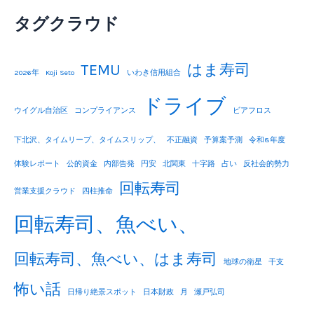
タグクラウド
TEMU
はま寿司
2026年
Koji Seto
いわき信用組合
ドライブ
ウイグル自治区
コンプライアンス
ビアフロス
下北沢、タイムリープ、タイムスリップ、
不正融資
予算案予測
令和8年度
体験レポート
公的資金
内部告発
円安
北関東
十字路
占い
反社会的勢力
回転寿司
営業支援クラウド
四柱推命
回転寿司、魚べい、
回転寿司、魚べい、はま寿司
地球の衛星
干支
怖い話
日帰り絶景スポット
日本財政
月
瀬戸弘司