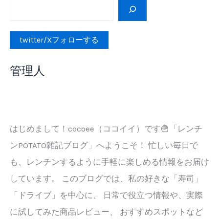
ド
ラ
イ
twitter/Xフォローする
ブ
ス
管理人
ポ
ッ
ト
ま
はじめまして！cocoee（ココイイ）です🍟「レンチ
と
め
ンPOTATO雑記ブログ」へようこそ！ 忙しい毎日で
も、レンチンするように手軽に楽しめる情報をお届け
しています。 このブログでは、私の好きな「寿司」
「ドライブ」を中心に、 日常で役立つ情報や、実際
に試してみた商品レビュー、 おすすめスポットなど