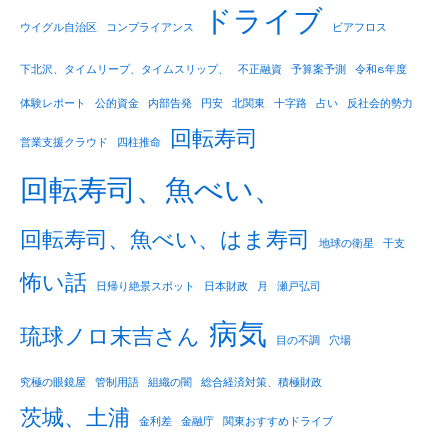
ドライブ
ウイグル自治区
コンプライアンス
ビアフロス
下北沢、タイムリープ、タイムスリップ、
不正融資
予算案予測
令和8年度
体験レポート
公的資金
内部告発
円安
北関東
十字路
占い
反社会的勢力
回転寿司
営業支援クラウド
四柱推命
回転寿司、魚べい、
回転寿司、魚べい、はま寿司
地球の衛星
干支
怖い話
日帰り絶景スポット
日本財政
月
瀬戸弘司
病気
琉球ノロ末吉さん
目の不調
穴場
究極の眼鏡屋
管制用語
組織の闇
総合経済対策、積極財政
茨城、土浦
金利差
金融庁
関東おすすめドライブ