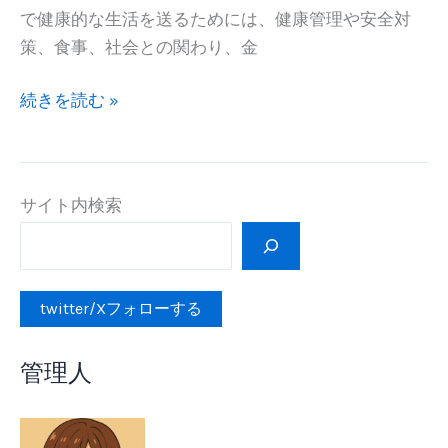
つ
で健康的な生活を送るためには、健康管理や安全対
い
策、食事、社会との関わり、金
て
高
続きを読む »
齢
者
の
サイト内検索
一
人
暮
ら
twitter/Xフォローする
し
で
管理人
気
を
付