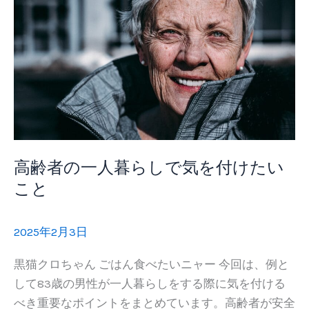
ご
と
に
店
舗
と
件
数
を
高齢者の一人暮らしで気を付けたい
入
こと
力
す
2025年2月3日
る
方
黒猫クロちゃん ごはん食べたいニャー 今回は、例と
法
して83歳の男性が一人暮らしをする際に気を付ける
に
べき重要なポイントをまとめています。高齢者が安全