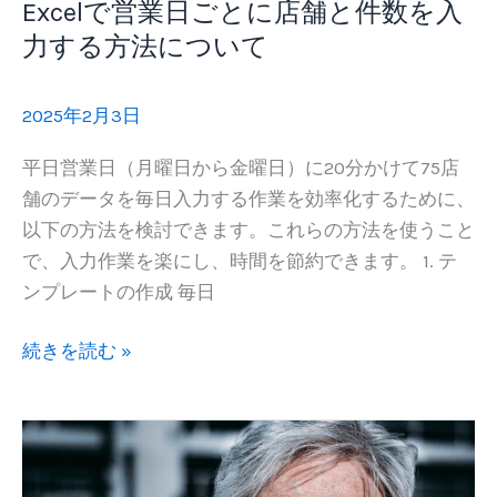
Excelで営業日ごとに店舗と件数を入
力する方法について
2025年2月3日
平日営業日（月曜日から金曜日）に20分かけて75店
舗のデータを毎日入力する作業を効率化するために、
以下の方法を検討できます。これらの方法を使うこと
で、入力作業を楽にし、時間を節約できます。 1. テ
ンプレートの作成 毎日
Excel
続きを読む »
で
営
業
日