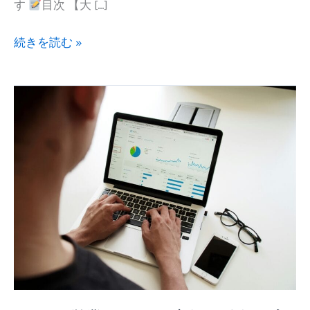
す
目次 【大 […]
2025
続きを読む »
年
7
月
5
日
の
う
わ
さ
に
つ
い
て