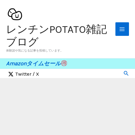
内
容
を
レンチンPOTATO雑記
ス
キ
ブログ
ッ
体験談や気になる記事を投稿しています。
プ
Amazonタイムセール
検
Twitter / X
索